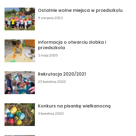
c
Ostatnie wolne miejsca w przedszkolu
j
9 sierpnia 2021
a
w
p
Informacja o otwarciu żłobka i
przedszkola
i
1 maja 2020
s
u
Rekrutacja 2020/2021
25 kwietnia 2020
Konkurs na pisankę wielkanocną
3 kwietnia 2020