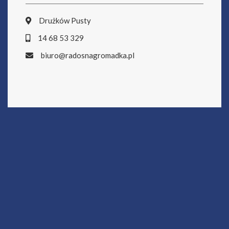
Drużków Pusty
14 68 53 329
biuro@radosnagromadka.pl